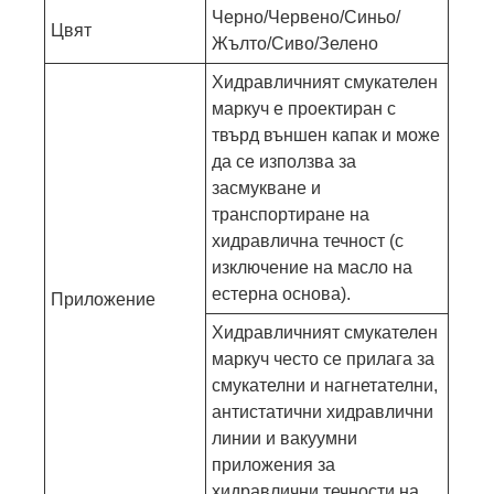
Черно/Червено/Синьо/
Цвят
Жълто/Сиво/Зелено
Хидравличният смукателен
маркуч е проектиран с
твърд външен капак и може
да се използва за
засмукване и
транспортиране на
хидравлична течност (с
изключение на масло на
естерна основа).
Приложение
Хидравличният смукателен
маркуч често се прилага за
смукателни и нагнетателни,
антистатични хидравлични
линии и вакуумни
приложения за
хидравлични течности на