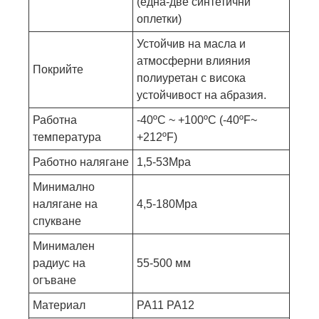
(една-две синтетични
оплетки)
Устойчив на масла и
атмосферни влияния
Покрийте
полиуретан с висока
устойчивост на абразия.
Работна
-40ºC ~ +100ºC (-40ºF~
температура
+212ºF)
Работно налягане
1,5-53Mpa
Минимално
налягане на
4,5-180Mpa
спукване
Минимален
радиус на
55-500 мм
огъване
Материал
PA11 PA12