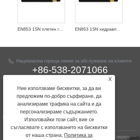
EN853 1SN плетен гумен маркуч от стоманена тел
EN853 1SN хидравличен гумен маркуч с телена оплетка
Национална гореща линия за обслужване на клиенти
+86-538-2071066
X
електронна поща
Ние използваме бисквитки, за да ви
info@ythose.cn
предложим по-добро сърфиране, да
ПОСЛЕДВАЙ НИ
анализираме трафика на сайта и да
персонализираме съдържанието.
Използвайки този сайт, вие се
съгласявате с използването на бисквитки
от наша страна.
Политика за
Copyright © 2023 Shandong Yitai Hydraulic Technology Co., Ltd. - маркучи за