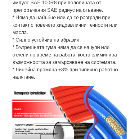
импулс SAE 100R8 при половината от
препоръчания SAE радиус на огъване.
* Няма да набъбне или да се разгради при
контакт с повечето хидравлични течности или
масла.
* Силно устойчив на абразия.
* Вътрешната гума няма да се начупи или
отлепи по време на работа, което елиминира
възможността за замърсяване на системата.
* Линейна промяна ±3% при типично работно
налягане.