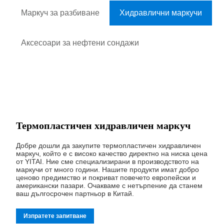
Маркуч за разбиване
Хидравлични маркучи
Аксесоари за нефтени сондажи
Термопластичен хидравличен маркуч
Добре дошли да закупите термопластичен хидравличен
маркуч, който е с високо качество директно на ниска цена
от YITAI. Ние сме специализирани в производството на
маркучи от много години. Нашите продукти имат добро
ценово предимство и покриват повечето европейски и
американски пазари. Очакваме с нетърпение да станем
ваш дългосрочен партньор в Китай.
Изпратете запитване