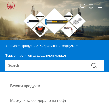
У дома
>
Продукти
>
Хидравлични маркучи
>
Термопластичен хидравличен маркуч
Всички продукти
Маркучи за сондиране на нефт