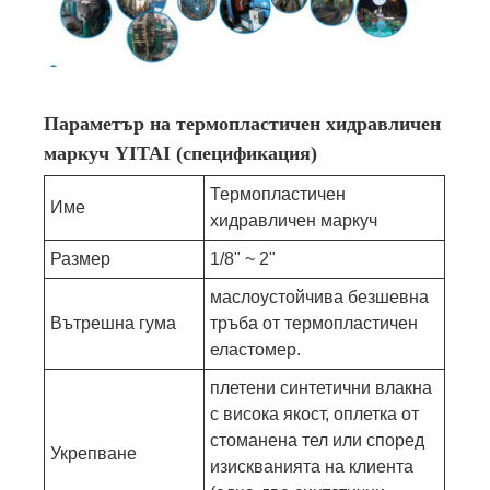
Параметър на термопластичен хидравличен
маркуч YITAI (спецификация)
Термопластичен
Име
хидравличен маркуч
Размер
1/8" ~ 2"
маслоустойчива безшевна
Вътрешна гума
тръба от термопластичен
еластомер.
плетени синтетични влакна
с висока якост, оплетка от
стоманена тел или според
Укрепване
изискванията на клиента