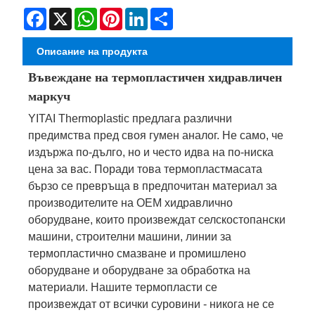
Facebook
X
WhatsApp
Pinterest
LinkedIn
Share
Описание на продукта
Въвеждане на термопластичен хидравличен
маркуч
YITAI Thermoplastic предлага различни
предимства пред своя гумен аналог. Не само, че
издържа по-дълго, но и често идва на по-ниска
цена за вас. Поради това термопластмасата
бързо се превръща в предпочитан материал за
производителите на OEM хидравлично
оборудване, които произвеждат селскостопански
машини, строителни машини, линии за
термопластично смазване и промишлено
оборудване и оборудване за обработка на
материали. Нашите термопласти се
произвеждат от всички суровини - никога не се