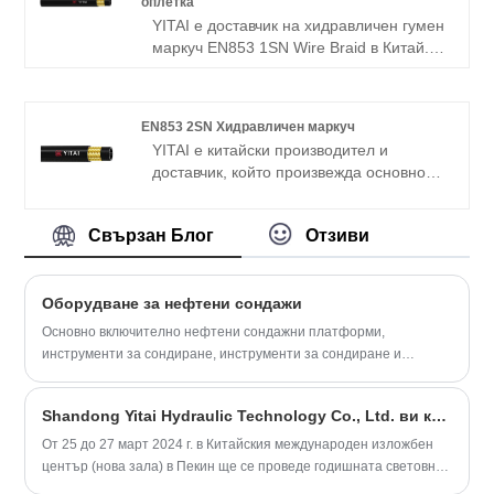
оплетка
Очакваме с нетърпение да станем ваш
YITAI е доставчик на хидравличен гумен
дългосрочен партньор в Китай.
маркуч EN853 1SN Wire Braid в Китай.
Ние сме специализирани в
производството на маркучи от много
години. Нашите продукти имат добро
EN853 2SN Хидравличен маркуч
ценово предимство и покриват повечето
YITAI е китайски производител и
европейски и американски пазари.
доставчик, който произвежда основно
Очакваме с нетърпение да станем ваш
EN853 2SN хидравличен маркуч с
дългосрочен партньор в Китай.
дългогодишен опит. Ние сме
Свързан Блог
Отзиви
специализирани в производството на
маркучи от много години. Нашите
продукти имат добро ценово
Оборудване за нефтени сондажи
предимство и покриват повечето
европейски и американски пазари.
Основно включително нефтени сондажни платформи,
Очакваме с нетърпение да станем ваш
инструменти за сондиране, инструменти за сондиране и
дългосрочен партньор в Китай.
спомагателно оборудване. Сондажната платформа, използвана
при метода на ротационно сондиране, се състои главно от
Shandong Yitai Hydraulic Technology Co., Ltd. ви кани да присъствате на cippe2024
мачта и повдигащо устройство, силова машина и предавателно
устройство, сондажна помпа и система за циркулация на
От 25 до 27 март 2024 г. в Китайския международен изложбен
сондажна течност и др.,
център (нова зала) в Пекин ще се проведе годишната световна
конференция за нефт и газ - 24-тото Китайско международно