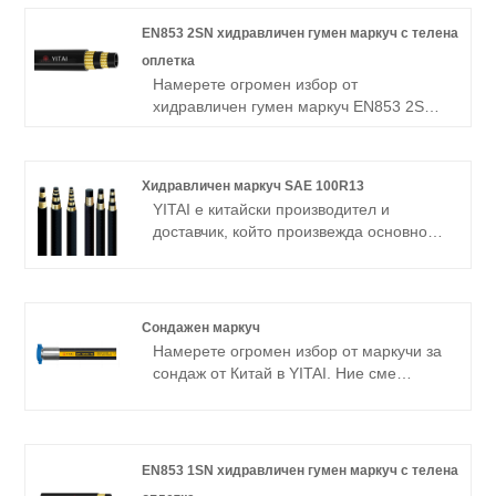
EN853 2SN хидравличен гумен маркуч с телена
оплетка
Намерете огромен избор от
хидравличен гумен маркуч EN853 2SN с
телена оплетка от Китай в YITAI. Ние
сме специализирани в R&D и
производство на маркучи в
Хидравличен маркуч SAE 100R13
продължение на много години. Нашите
YITAI е китайски производител и
продукти имат добро ценово
доставчик, който произвежда основно
предимство и покриват повечето
SAE 100R13 хидравличен маркуч с
европейски и американски пазари.
дългогодишен опит. Ние сме
Очакваме с нетърпение да станем ваш
специализирани в производството на
дългосрочен партньор в Китай.
маркучи от много години. Нашите
Сондажен маркуч
продукти имат добро ценово
Намерете огромен избор от маркучи за
предимство и покриват повечето
сондаж от Китай в YITAI. Ние сме
европейски и американски пазари.
специализирани в производството на
Очакваме с нетърпение да станем ваш
маркучи от много години. Нашите
дългосрочен партньор в Китай.
продукти имат добро ценово
предимство и покриват повечето
EN853 1SN хидравличен гумен маркуч с телена
европейски и американски пазари.