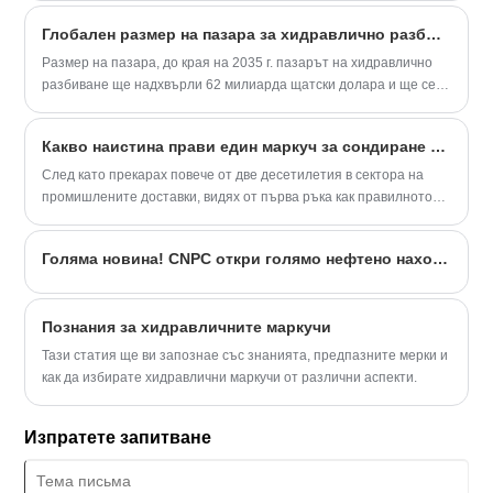
изложение за петролни и нефтохимически технологии и
Глобален размер на пазара за хидравлично разбиване, прогноза и тенденция 2023–2035 г.
оборудване (cippe2024). Shandong Yitai Hydraulic Technology
Co., Ltd. ще донесе най-новите си продукти на изложението,
Размер на пазара, до края на 2035 г. пазарът на хидравлично
щанд номер: E3805. Колегите от бранша са добре дошли да
разбиване ще надхвърли 62 милиарда щатски долара и ще се
посетят щанда за комуникация и преговори.
разшири с cagr от 7% през прогнозния период от 2023 до 2035
г. Размерът на световния пазар на хидравлично разбиване през
Какво наистина прави един маркуч за сондиране на нефт първокласен
2022 г. е около 35 милиарда щатски долара. нарастващата цена
на суровия петрол може да се отдаде на разширяването на
След като прекарах повече от две десетилетия в сектора на
пазара.
промишлените доставки, видях от първа ръка как правилното
оборудване или липсата на такова може да създаде или да
провали проект. Един компонент, който постоянно доказва
Голяма новина! CNPC откри голямо нефтено находище с капацитет от 100 милиона тона
критичната си стойност, е маркучът за сондиране на нефт. Това
е спасителната линия на вашата работа и не всички маркучи са
създадени еднакви.
Познания за хидравличните маркучи
Тази статия ще ви запознае със знанията, предпазните мерки и
как да избирате хидравлични маркучи от различни аспекти.
Изпратете запитване