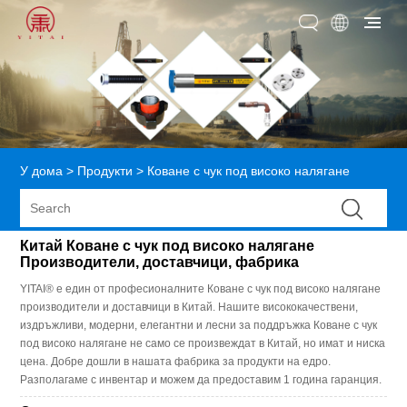
У дома
>
Продукти
>
Коване с чук под високо налягане
Китай Коване с чук под високо налягане
Производители, доставчици, фабрика
YITAI® е един от професионалните Коване с чук под високо налягане
производители и доставчици в Китай. Нашите висококачествени,
издръжливи, модерни, елегантни и лесни за поддръжка Коване с чук
под високо налягане не само се произвеждат в Китай, но имат и ниска
цена. Добре дошли в нашата фабрика за продукти на едро.
Разполагаме с инвентар и можем да предоставим 1 година гаранция.