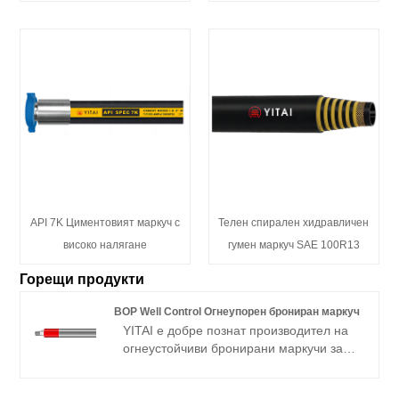
API 7K Циментовият маркуч с
Телен спирален хидравличен
високо налягане
гумен маркуч SAE 100R13
Горещи продукти
BOP Well Control Огнеупорен брониран маркуч
YITAI е добре познат производител на
огнеустойчиви бронирани маркучи за
добре контролиран BOP с повече от 20
години опит в Китай.