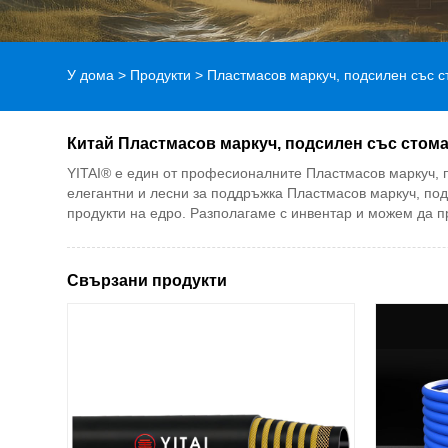
У дома
>
Продукти
>
Пластмасов маркуч, подсилен със с
Китай Пластмасов маркуч, подсилен със стом
YITAI® е един от професионалните Пластмасов маркуч, 
елегантни и лесни за поддръжка Пластмасов маркуч, под
продукти на едро. Разполагаме с инвентар и можем да п
Свързани продукти