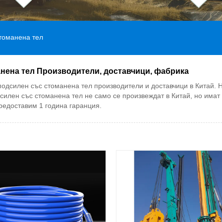
томанена тел
анена тел Производители, доставчици, фабрика
подсилен със стоманена тел производители и доставчици в Китай. 
силен със стоманена тел не само се произвеждат в Китай, но имат
редоставим 1 година гаранция.