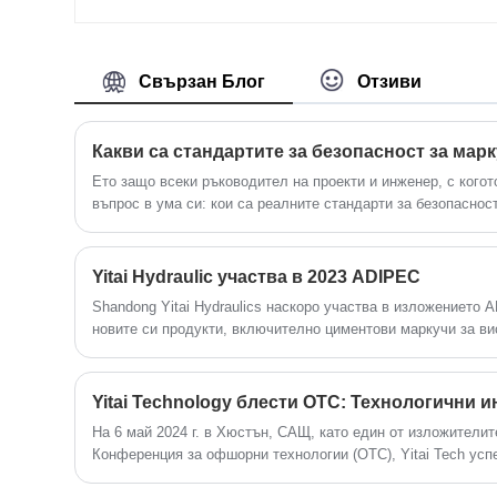
нас - YITAI. Ние следваме качеството
на почивката, уверени, че цената на
съвестта, всеотдайното обслужване.
Ние сме специализирани в
Свързан Блог
Отзиви
производството на маркучи от много
години. Нашите продукти имат добро
ценово предимство и покриват
повечето европейски и американски
Ето защо всеки ръководител на проекти и инженер, с когот
пазари. Очакваме с нетърпение да
въпрос в ума си: кои са реалните стандарти за безопасност
станем ваш дългосрочен партньор в
разбиване да се превърне в най-слабото звено? В YITAI н
Китай.
философия около тази единствена точка, като гарантираме
отговарят на стандартите, но ги дефинират чрез безмилос
Yitai Hydraulic участва в 2023 ADIPEC
Shandong Yitai Hydraulics наскоро участва в изложението 
новите си продукти, включително циментови маркучи за ви
и унищожителни линии, маркучи за хидравлично разбиване
контрол на BOP. Компанията е известна със своя ангажиме
и е получила световно признание. Неговите продукти от се
приложения при сондиране под високо налягане и са израб
На 6 май 2024 г. в Хюстън, САЩ, като един от изложителит
материали. Компанията също така демонстрира своите уст
Конференция за офшорни технологии (OTC), Yitai Tech усп
хидравлично разбиване, които са много издръжливи и прое
изложението. На изложението Yitai Technology показа най-
на нефтени и газови находища.