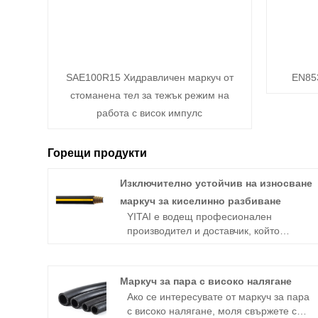
SAE100R15 Хидравличен маркуч от
EN85
стоманена тел за тежък режим на
работа с висок импулс
Горещи продукти
Изключително устойчив на износване
маркуч за киселинно разбиване
YITAI е водещ професионален
производител и доставчик, който
произвежда предимно ултра устойчиви
на износване маркучи за киселинно
разбиване с 20+ години опит.
Маркуч за пара с високо налягане
Ако се интересувате от маркуч за пара
с високо налягане, моля свържете се с