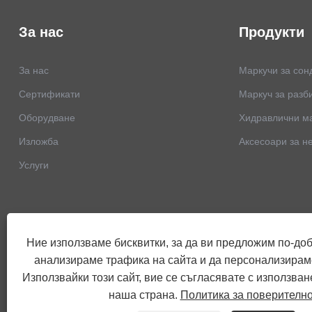
За нас
Продукти
За нас
Маркучи за сон
Сертификати
Маркуч за разб
Оборудване
Хидравлични м
Изложба
Аксесоари за н
Услуги
Ние използваме бисквитки, за да ви предложим по-до
анализираме трафика на сайта и да персонализирам
Използвайки този сайт, вие се съгласявате с използван
наша страна.
Политика за поверителн
Copyright © 2023 Shandong Yitai Hydraulic Technology Co., Ltd