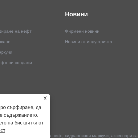
Новини
диране на нефт
Фирмени новини
иване
Новини от индустрията
аркучи
ефтени сондажи
X
бро сърфиране, да
е съдържанието.
ето на бисквитки от
ост
. - маркучи за сондиране на нефт, хидравлични маркучи, аксесоари з