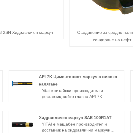
3 2SN Хидравличен маркуч
Съединение за средно наля
сондиране на нефт
API 7K Циментовият маркуч с високо
налягане
Yitai е китайски производител и
доставчик, който главно API 7K
циментов маркуч с високо налягане с
20+ години опит. Надявам се да
изградим бизнес отношения с вас.
Хидравличен маркуч SAE 100R1AT
YITAI е мащабен производител и
доставчик на хидравлични маркучи