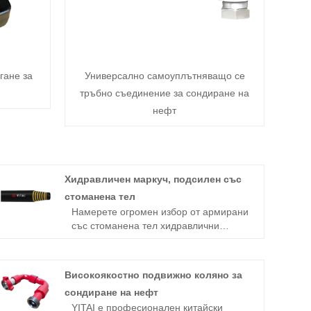
гане за
Универсално самоуплътняващо се
тръбно съединение за сондиране на
нефт
Хидравличен маркуч, подсилен със
стоманена тел
Намерете огромен избор от армирани
със стоманена тел хидравлични
маркучи от Китай в YITAI. Ние сме
специализирани в производството на
маркучи от много години. Нашите
Високоякостно подвижно коляно за
продукти имат добро ценово
сондиране на нефт
предимство и покриват повечето
YITAI е професионален китайски
европейски и американски пазари.