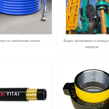
куч от найлонова смола
Водно засмукване и изхвър
маркучи