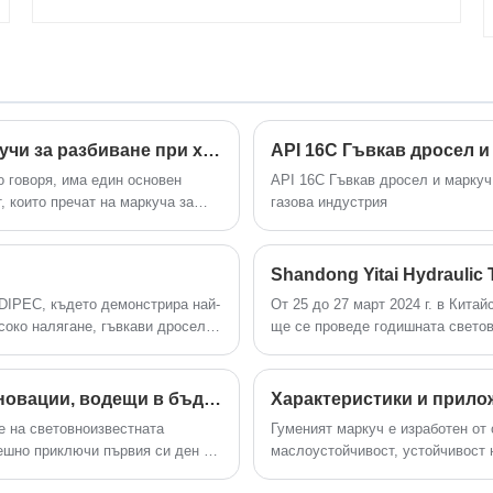
SAE 100R1AT в Китай. Ние сме
специализирани в производството на
маркучи от много години. Нашите
продукти имат добро ценово
предимство и покриват повечето
европейски и американски пазари.
Очакваме с нетърпение да станем
Какви са стандартите за безопасност за маркучи за разбиване при хидравлично разбиване
ваш дългосрочен партньор в Китай.
о говоря, има един основен
API 16C Гъвкав дросел и марку
, които пречат на маркуча за
газова индустрия
ие изграждаме цялата си
, че нашите продукти не просто
тно инженерство и валидиране.
ADIPEC, където демонстрира най-
От 25 до 27 март 2024 г. в Кита
соко налягане, гъвкави дроселни
ще се проведе годишната световн
 и огнеустойчиви маркучи за
международно изложение за пет
нт към иновациите и качеството
(cippe2024). Shandong Yitai Hydr
рия API 7K са проектирани за
на изложението, щанд номер: E3
Yitai Technology блести OTC: Технологични иновации, водещи в бъдещето
Характеристики и прило
отени от висококачествени
щанда за комуникация и прегово
е на световноизвестната
Гуменият маркуч е изработен от
ойчиви на износване маркучи за
ешно приключи първия си ден от
маслоустойчивост, устойчивост 
ктирани за взискателни условия
новите технологии и продукти и